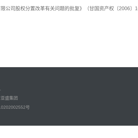
有限公司股权分置改革有关问题的批复》（甘国资产权〔2006〕
1
有 甘肃亚盛集团
0202002552号