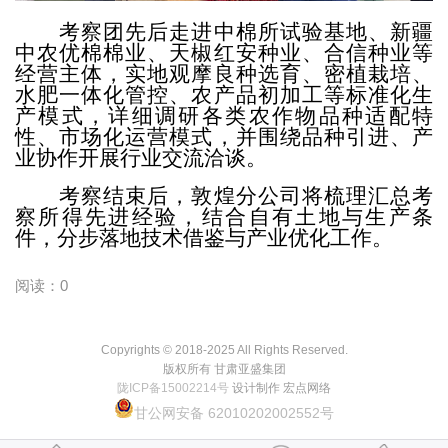
考察团先后走进中棉所试验基地、新疆
中农优棉棉业、天椒红安种业、合信种业等
经营主体，实地观摩良种选育、密植栽培、
水肥一体化管控、农产品初加工等标准化生
产模式，详细调研各类农作物品种适配特
性、市场化运营模式，并围绕品种引进、产
业协作开展行业交流洽谈。
考察结束后，敦煌分公司将梳理汇总考
察所得先进经验，结合自有土地与生产条
件，分步落地技术借鉴与产业优化工作。
阅读：0
Copyrights © 2018-2025 All Rights Reserved.
版权所有 甘肃亚盛集团
陇ICP备15002214号
设计制作 宏点网络
甘公网安备 62010202002552号