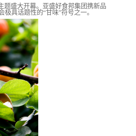
主题
盛大开幕。亚盛好食邦
集团
携新品
会
极
具话题性的
“甘味”符号
之一
。