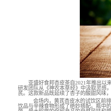
亚盛
好食邦杏皮茶自
2021年推出
研发团队从《神农本草经》中汲取灵感
芪。这款新品既延续了
杏子
的酸甜风味
会场内，黄芪杏皮水的试饮区前
饮品与辛辣食物形成了绝妙搭配。瓶中