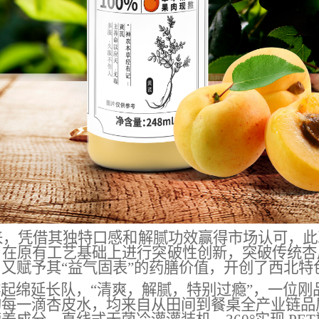
以来，凭借其独特口感和解腻功效赢得市场认可，
，在原有工艺基础上进行突破性创新
，
突破传统杏
，又赋予其
“益气固表”的药膳价值，开创了西北
排起绵延长队，
“清爽，解腻，特别过瘾”，一位
的每一滴杏皮水，均来自从田间到餐桌全产业链品