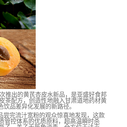
此次推出的黄芪杏皮水新品，
是
亚盛好食邦
皮茶配方，创造性地融入甘肃道地药材黄
特色饮品差异化发展的新路径。
刚品尝完流汁宽粉的观众惊喜地发现，这款
质管控体系的优质原料，超高温瞬时杀