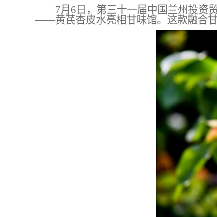
7月6日
，第三十一届中国兰州投资
——
黄芪杏皮
水
亮相
甘味
馆。这款融合