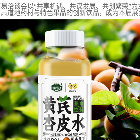
贸易洽谈会
以
“共享机遇、共谋发展、共创繁荣”为
甘肃道地药材与特色
果品
的创新饮品，成为本届展