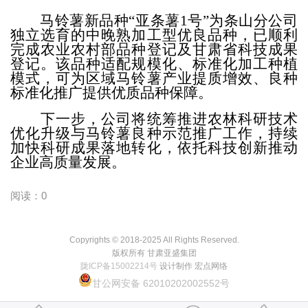
马铃薯新品种
“亚条薯1号”为条山分公司
独立选育的中晚熟加工型优良品种，已顺利
完成农业农村部品种登记及甘肃省科技成果
登记。该品种适配规模化、标准化加工种植
模式，可为区域马铃薯产业提质增效、良种
标准化推广提供优质品种保障。
下一步，公司将统筹推进农林科研技术
优化升级与马铃薯良种示范推广工作，持续
加快科研成果落地转化，依托科技创新推动
企业高质量发展。
阅读：0
Copyrights © 2018-2025 All Rights Reserved.
版权所有 甘肃亚盛集团
陇ICP备15002214号
设计制作 宏点网络
甘公网安备 62010202002552号