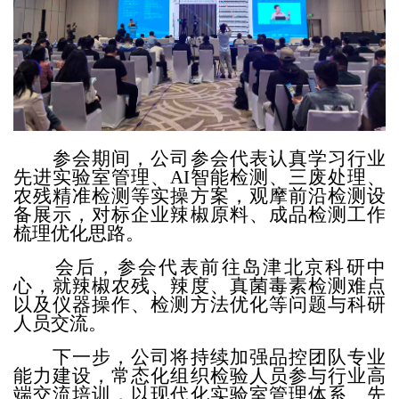
参会期间，
公司参会代表
认真学习行业
先进实验室管理、
AI智能检测、三废处理、
农残精准检测等实操方案，观摩前沿检测设
备展示，对标企业辣椒原料、成品检测工作
梳理优化思路。
会后，参会代表前往岛津北京科研中
心，就辣椒农残、辣度、真菌毒素检测难点
以及仪器操作、检测方法优化等问题与科研
人员交流。
下一步
，
公司将
持续加强品控团队专业
能力建设，常态化组织检验人员参与行业高
端交流培训，以现代化实验室管理体系、先