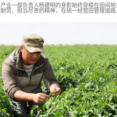
，产业
一部负责人杨建明
的身影
始终
穿梭在田间地
苦耐劳、担当尽责的精神，在统一经营田管理道路