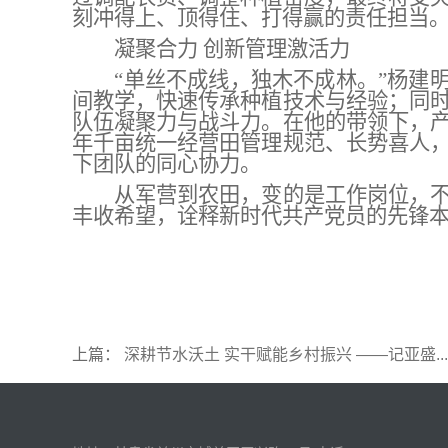
刻冲得上、顶得住、打得赢的责任担当
凝聚合力
创新管理激活力
“单丝不成线，独木不成林。”杨建
间教学，快速传承种植技术与经验；同
队伍凝聚力与战斗力。在他的带领下，
年千亩统一经营田管理规范、长势喜人
下团队的同心协力。
从军营到农田，变的是工作岗位，
丰收希望，诠释新时代共产党员的先锋
上篇：
深耕节水沃土 实干赋能乡村振兴 ——记亚盛...