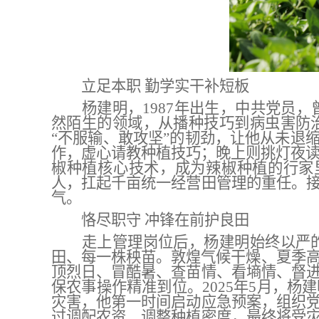
立足本职
勤学实干补短板
杨建明，
1987年出生，中共党员
然陌生的领域，从播种技巧到病虫害防
“不服输、敢攻坚”的韧劲，让他从未退
作，虚心请教种植技巧；晚上则挑灯夜读
椒种植核心技术，成为辣椒种植的行家里
人，扛起千亩统一经营田管理的重任。
气。
恪尽职守
冲锋在前护良田
走上管理岗位后，杨建明始终以严
田、每一株秧苗。敦煌气候干燥、夏季
顶烈日、冒酷暑、查苗情、看墒情、督
保农事操作精准到位。2025年5月，
灾害，他第一时间启动应急预案，组织
过调配农资、调整种植密度，最终将受