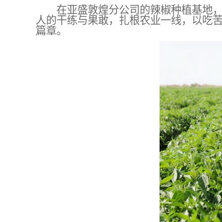
在
亚盛敦煌分公司
的辣椒种植基地
人的干练与果敢，扎根农业一线，以吃
篇章。