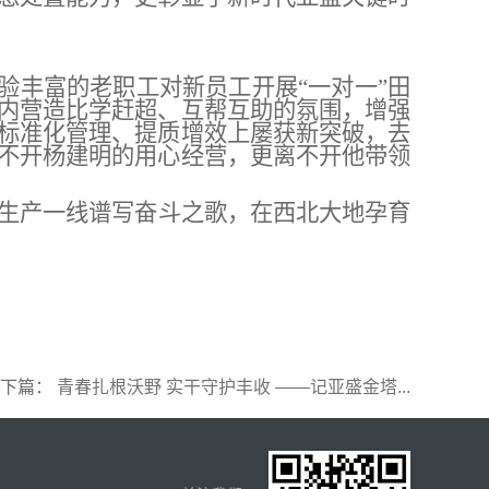
验丰富的老职工对新员工开展“一对一”田
内营造比学赶超、互帮互助的氛围，增强
标准化管理、提质增效上屡获新突破，去
不开杨建明的用心经营，更离不开他带领
生产一线谱写奋斗之歌
，
在
西北大地
孕育
下篇：
青春扎根沃野 实干守护丰收 ——记亚盛金塔...