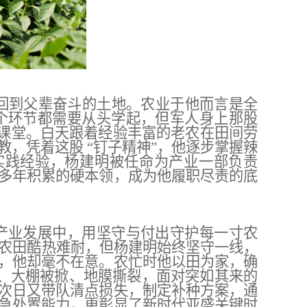
择回到父辈奋斗的土地。农业于他而言是全
个环节都需要从头学起，但军人身上那股
的课堂。白天跟着经验丰富的老农在田间劳
，凭着这股 “钉子精神”，他逐步掌握辣
的实践经验，杨建明被任命为产业一部负责
多年积累的硬本领，成为他履职尽责的底
产业发展中，用坚守与付出守护每一寸农
的农田酷热难耐，但杨建明始终坚守一线，
，他却毫不在意。农忙时他以田为家，确
损、大棚被掀、地膜撕裂，面对突如其来的
次日又带队清点损失，制定补种方案，通
急处置能力，更彰显了新时代亚盛关键时