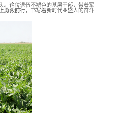
头
。
这位退伍不褪色的基层干部，带着军
上勇毅前行，书写着新时代
亚盛
人的奋斗