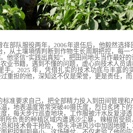
，曾在部队服役两年，2006年退伍后，他毅然选
治，从土壤墒情判断到作物生长周期把控，每一
缩。他坚信“实践出真知”，把田间地头当作最好
农业书籍，遇到不懂的问题，虚心向技术人员请教
手。2025 年，凭借扎实的技术功底与丰富
接过重担的他，深知这不仅是荣誉，更是责任，而
的标准要求自己，把全部精力投入到田间管理和
高温，地表温度常常突破
40摄氏度，烈日炙烤下
进度，每天步行巡查地块，工作服被汗水反复浸透
杨建明所负责的种植区域内遭遇沙尘暴，辣椒苗受
党员和技术骨干抢险，带头冲进风沙中加固地膜；
灾面积控制到最小。这场硬仗，不仅考验了他的应