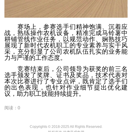
赛场上，参赛选手
们
精神饱满、沉着应
战，熟练操作农机设备，精准完成
马铃薯中
耕铺管线
作业任务，以规范动作、娴熟技巧
展现了新时代农机职工的专业素养与实干风
采，充分彰显了公司农机队伍扎实的业务能
力与严谨的工作态度。
竞赛结束后，
公司领导
为获奖
的前三名
选手颁
发了奖牌、证书及奖品
，技术代表对
本次比赛进行了专业点评，既肯定了选手们
的出色表现，也针对作业细节提出优化建
议，助力职工技能持续提升。
阅读：0
Copyrights © 2018-2025 All Rights Reserved.