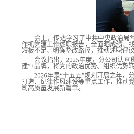
会上，传达学习了中共中央政治局
作抓党建工作述职报告，
全面
晒成绩、
短板不足、明确整改路径，推动述职评
会议指出，
2025年度，分公司认
建”+品牌，将党的政治优势、组织优势
2026年是“十五五”规划开局之
打造、纪律作风建设等重点工作，推动
司高质量发展新
篇章
。