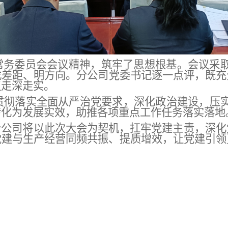
常务委员会会议精神，筑牢
了
思想根基。会议采
找差距、明方向
。
分公司党委书记逐一点评，既充
议走深走实。
真贯彻落实全面从严治党要求，深化政治建设，压
转化为发展实效，助推各项重点工作任务落实落地
年，分公司将以此次大会为契机，扛牢党建主责，深
党建与生产经营同频共振、提质增效，让党建引领