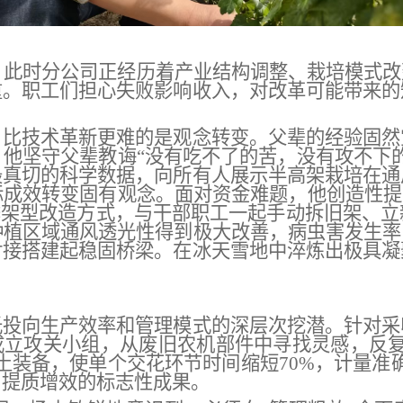
，
此时分公司
正经历着
产业结构调整、栽培模式改
重
。
职工们担心失败影响收入，对改革可能带来的
，比技术革新更难的是观念转变。父辈的经验固然
，他坚守父辈教诲
“没有吃不了的苦，没有攻不下
最真切的科学数据，向所有人展示半高架栽培在通
际成效转变固有观念。
面对资金难题，他创造性提
季架型改造方式，与干部职工
一起
手动拆旧架、立
种植区域通风透光性得到极大改善，病虫害发生率
对接搭建起稳固桥梁
。
在冰天雪地中淬炼出
极
具凝
光投向生产效率和管理模式的深层次挖潜。针对采
成立攻关小组，从废旧农机部件中寻找灵感，反
土装备，使单个交花环节时间缩短70%，计量准确
司提质增效的标志性成果。