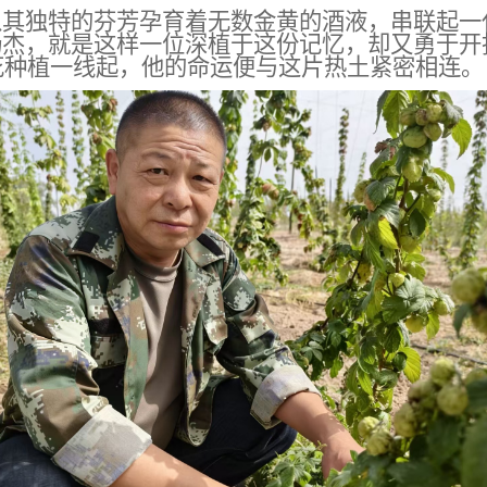
以其独特的芬芳孕育着无数金黄的酒液，串联起一
杨杰，就是这样一位深植于这份记忆，却又勇于开
花种植
一线起，他的命运便与这片
热土
紧密相连。