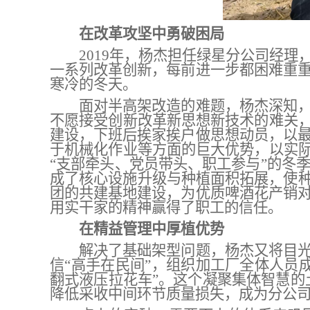
在改革
攻坚
中
勇破困局
2019年
，
杨杰担任
绿星分公司
经理
一系列
改革
创新
，每前进一步都
困难
重
寒冷的冬天。
面对半高架改造
的难题
，杨杰深知
不愿接受创新改革新思想新技术的难关
建设，下班后挨家挨户做思想动员
，
以
于机械化作业等方面的巨大优势，
以实
“支部牵头、党员带头、职工参与”的冬
成了核心设施升级与种植面积拓展，使
团的共建基地建设，为优质啤酒花产销
用实干家的精神赢得了职工的信任。
在
精益管理中厚植优势
解决了基础架型问题，杨杰又将目
信
“高手在民间”
，
组织加工厂全体人员
翻式液压拉花车”。这个凝聚集体智慧的
降低采收中间环节质量损失，
成为分公