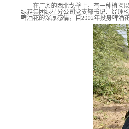
在广袤的西北戈壁上，有一种植物
绿鑫集团
绿星分公司
党支部书记、
经理
啤酒花的深厚感情，自
2002年投身
啤酒