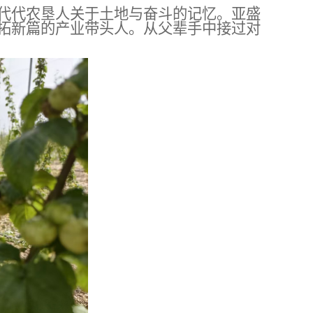
代代
农垦
人关于土地与奋斗的记忆。
亚盛
拓新篇的产业带头人。从父辈手中接过对