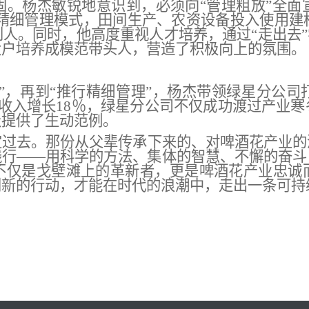
固。杨杰敏锐地意识到，必须向
“管理粗放”全面
精细管理
模式
，
田间生产、农资设备投入使用建
到人。同时，他高度重视人才培养，通过
“走出去
大户培养成模范带头人，
营造了积极向上的氛围。
程”，再到“推行精细管理”，杨杰带领绿星分公
均收入增长18％，绿星
分公司不仅成功渡过产业寒
级提供了生动范例。
定过去。那份从父辈传承下来的、对啤酒花产业的
践行
——用科学的方法、集体的智慧、不懈的奋斗
不仅是戈壁滩上的革新者，更是啤酒花产业忠诚
创新的行动，才能在时代的浪潮中，走出一条可持