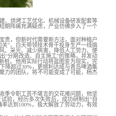
建、烘烤工艺优化、机械设备研发配套等
短期阵痛充满疑虑
，
产业仿佛步入了一个
宝贵，但新时代需要新方法，面对种植户
的关”，白天带领技术骨干
投身生产
一线搞
风、采光、减少病害、降低人工劳力、便
出
“分期改造、自主施工”的策略，并发动
新桩。他用
实际行动
将蓝图变为现实，完
下降超过
30%，更顺利达成与青岛啤酒集
聚力的团队，
将不
可能变成了可能，杨杰
收季令职工苦不堪言的交花难问题，他坚
复试验
，
经历多次失败后，成功研制出
“自
率达到100%，极大解放了劳动力，
有效