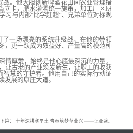
宣战。他
大胆创新啤酒花田间
农业管理
措
档立卡，肥水灌溉统一施策，加工厂区班
”学习与内部“比学赶超”
、
兄弟单位对标观
司打了一场漂亮的系统升级战。在他的带领
冬，更一跃成为效益好、产量高的模范种
深情厚爱
，始终是他心底最深沉的力量。
，让古老的产业焕发新生，让职工的收获
而智慧的守护者。
他用自己的实际行动证
续发展的康庄大道。
下篇：
十年深耕寒旱土 青春筑梦草业兴 ——记亚盛...