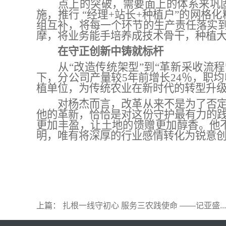
点上的突破，需要面上的体系来巩
施
，推行
“
经理
+站长+种植户
”
的
网格化
组互补，
将
每一个环节的
生产责任落实
摩
，将
业务
能手培养成技术骨干，
种植
在
守正创新中铸就标杆
从
“改造传统架型”到“革新采收流
下，
分公司产量较
5年前增长24％，职
植单位，为传统农业在新时代的转型升
对杨杰而言，改革从来不是为了否
他的革新，恰恰是对这份守护最有力的
更加丰盈，让土地的馈赠更加醇香。他
明，
唯有将深厚的行业感情转化为锐意
上篇：
扎根一线守初心 服务三农践使命 ——记亚盛...