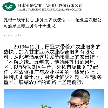
扎根一线守初心 服务三农践使命 ——记亚盛农服公
司酒泉区域业务骨干田亚龙
2026-03-17
2019
年
12
月，田亚龙带着对农业服务的
热忱，加入甘肃亚盛农业综合服务有限公
司，从此与酒泉这片戈壁绿洲上的农田结下
了不解之缘。五年来，他始终扎根酒泉地
区，以“内保垦区生产、外拓市场服务”为己
任，在农资推广与农业服务的一线岗位上，
用脚步丈量土地，用专业解决难题，在“服务
垦区、联结农户”的道路上坚定前行。