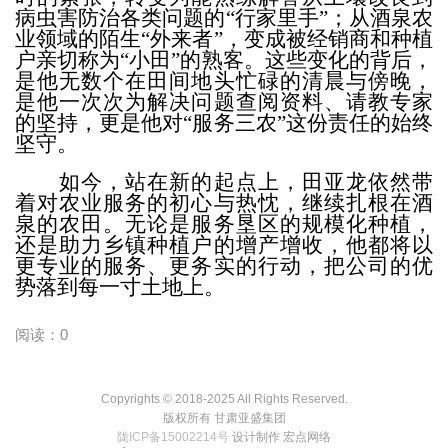
病虫害防治各类问题的
“行家里手”；从酒泉农
业领域的陌生“外来者”，变成被经销商和种植
户亲切称为“小田”的熟
客。
这些变化的背后，
是他无数个在田间地头忙碌的清晨与傍晚，
是他一次次为解决问题查阅资料、请教专家
的坚持，更是他对
“服务三农”这份责任的始终
坚守。
如今，站在新的起点上，田亚龙依然带
着对农业服务的初心与热忱，继续扎根
在
酒
泉的农田。无论是服务垦区的规模化种植，
还是助力乡镇种植户的增产增收，他都将以
更专业的服务、更务实的行动，把
公司
的优
势落到每一寸土地上
。
阅读：0
Copyrights © 2018-2025 All Rights Reserved.
版权所有 甘肃亚盛集团
陇ICP备15002214号
设计制作 宏点网络