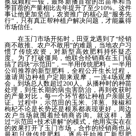
换成颗粒一铵，最终新播苜蓿的出苗率和当
季苜蓿的产量
相比去年提升了至少
10%
。这件
事让他更加坚
信，
农资推广的核心是
“服务先
行”，只有真正帮种植户解决问题，才能赢得
市场信任。
在玉门市场开拓时，田亚龙遇到了
“
经销
商不敢推、农户不敢用
”的难题
，
当地农户习
惯了传统农资，对新型高效肥料持怀疑态
度。为了打破僵局，他联合经销商在玉门镇
搞了四块
“示范田”，一半用传统肥料，一半用
公司推荐的新型肥料，全程公开生长过程，
邀请周边种植户定期来观摩
，
一连
4
场观摩
会，到场总人数超过
200
人
。从播种时的种苗
处理，到生长期的病虫害防治，再到收获时
的产量对比，每一个环节都让种植户亲眼见
证。过程中，示范田的玉米、洋葱、辣椒和
枸杞不论是长势还是根系都表现更好，周边
农户当场就围着经销商咨询。就这样，通
过
“示范田
+
技术讲解”的模式，他用实实在在
的效果打开了玉门市场，合作的经销商也从
最初只做传统肥料，逐步开始推广新型肥