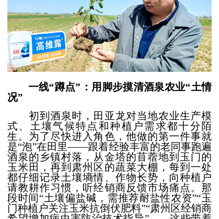
一线
“蹲点”：用脚步摸清酒泉农业“土情
况”
初到酒泉时，田亚龙对当地农业生产模
式、土壤气候特点和种植户需求都十分陌
生。为了尽快进入角色，他做的第一件事就
是
“泡”在田里——跟着经验丰富的老同事跑遍
酒泉的乡镇村落，从金塔的苜蓿地到玉门的
玉米田，再到肃州区的蔬菜大棚，每到一处
都仔细记录土壤墒情、作物长势，向种植户
请教耕作习惯，听经销商反馈市场痛点。那
段时间
“
土
壤偏盐碱，需推荐耐盐性农资
”“玉
门种植户关注玉米抗倒伏肥料”“肃州区经销商
希望增加病虫害防治技术指导”……这些带着