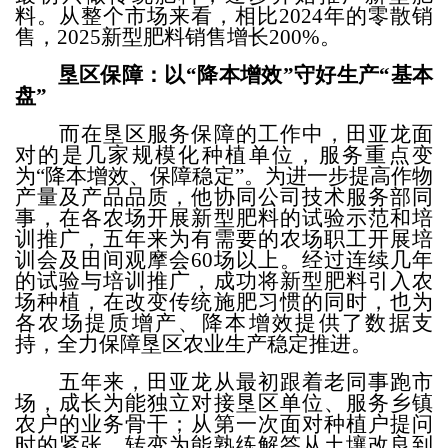
料
。
从整个市场来看，相比
2024
年的零散销
售，
2025
新型肥料销售增长
200%
。
垦区保障：以
“降本增效”守好生产“基本
盘”
而在垦区服务保障的工作中，田亚龙面
对的是
几家
规模化种植单位，服务重点
变
为
“降本增效、保障稳定”。为进一步提高作物
产量及产品品质，他协同公司技术服务部同
事，在各农场开展新型肥料的试验示范
和培
训推广，五年来为有需要的农场职工开展培
训会及田间观摩会
60
场以上
。经过连续几年
的试验
与培训推广
，成功将新型肥料引入农
场种植，在改变传统施肥习惯的同时，也为
各农场提质增产、降本增效提供了数据支
持，全力保障垦区农业生产稳定推进。
五年来，田亚龙从最初跟着老同事跑市
场，成长为能独立对接垦区单位、服务乡镇
农户的业务骨干；从第一次面对种植户提问
时的紧张，转变为能熟练解答从土壤改良到