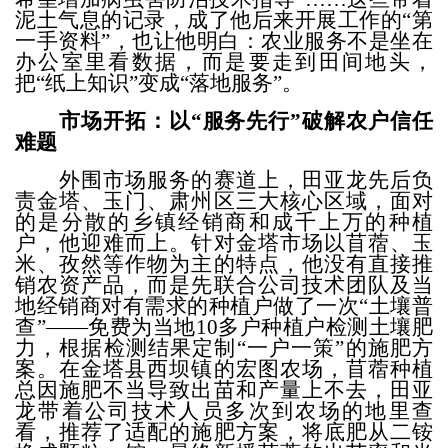
泥土气息的记录，成了他后来开展工作的“第
一手资料”，也让他明白：农业服务不是坐在
办公室里看数据，而是要走到田间地头，
把“纸上知识”变成“落地服务”。
市场开拓：以
“服务先行”破解农户信任
难题
外围市场服务的赛道上，田亚龙先后负
责金塔、玉门、肃州区三大核心区域，面对
的是分散的乡镇经销商和成千上万的种植
户，
他迎难而上。
针对金塔市场以苜蓿、玉
米、孜然等作物为主的特点，他没有直接推
销农资产品，而是先联合公司技术团队及当
地经销商对有需求的种植户做了一次
“土壤普
查”——免费为当地
10
多户种植户检测土壤肥
力，根据检测结果定制“一户一策”的施肥方
案。
在
金塔县西坝镇的宏图农场，苜蓿
种植
总因施肥不当导致出苗和产量上不去，田亚
龙带着公司技术人员多次到农场的地里查
看，推荐了适配的施肥方案，将底肥从二铵