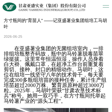
方寸瓶间的“育苗人” ——记亚盛薯业集团组培工马胡
叶
2026-06-25
在亚盛薯业集团的无菌组培室内，一排
排组培瓶整齐码放，瓶中的马铃薯脱毒苗翠
绿挺拔。这里常年恒温恒湿，操作人员身着
白大褂、佩戴口罩，在超净工作台前重复着
剪切、接种、封口的精细动作。马胡叶，这
位在组培一线坚守八年的技术骨干，每天要
完成
300多瓶组培苗的接种任务，累计生产组
培苗超过2000万株、繁育原原种超过3000万
粒。2025年，马胡叶荣获“甘肃农垦技术标
兵”称号。她用一双巧手，在方寸瓶间托举起
马铃薯产业的“源头工程”。